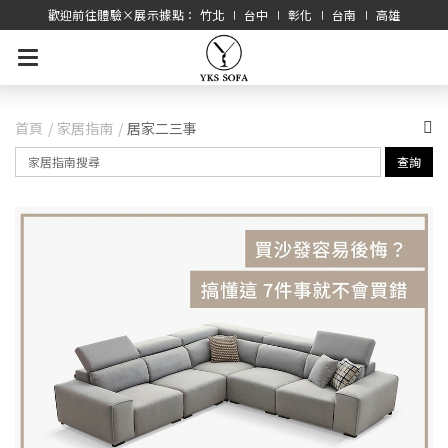
歡迎前往體驗×展示據點： 竹北 ∣ 台中 ∣ 彰化 ∣ 台南 ∣ 高雄
首頁
家居指南
居家二三事
查詢