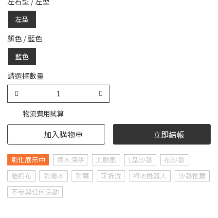
左右型
/
左型
左型
顏色
/
藍色
藍色
請選擇數量
物流費用試算
加入購物車
立即結帳
彰化展示中
擇木深耕
北歐風
L型沙發
布沙發
貓抓布
防潑水
耐磨
可拆洗
掃地機器人
沙發推薦
不參與任何活動