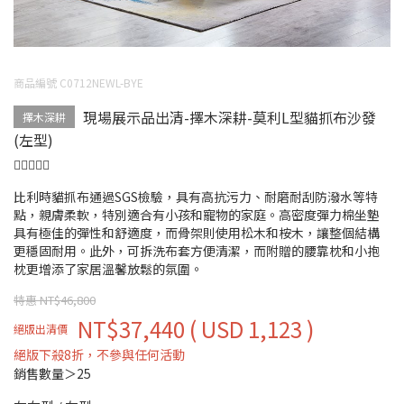
商品編號 C0712NEWL-BYE
現場展示品出清-擇木深耕-莫利L型貓抓布沙發
擇木深耕
(左型)
比利時貓抓布通過SGS檢驗，具有高抗污力、耐磨耐刮防潑水等特
點，親膚柔軟，特別適合有小孩和寵物的家庭。高密度彈力棉坐墊
具有極佳的彈性和舒適度，而骨架則使用松木和桉木，讓整個結構
更穩固耐用。此外，可拆洗布套方便清潔，而附贈的腰靠枕和小抱
枕更增添了家居溫馨放鬆的氛圍。
特惠 NT$46,800
NT$37,440
( USD 1,123 )
絕版出清價
絕版下殺8折，不參與任何活動
銷售數量＞25