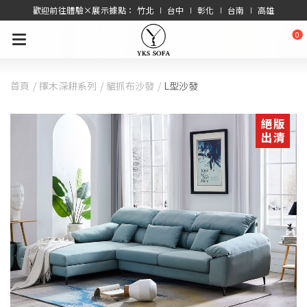
歡迎前往體驗×展示據點： 竹北 ∣ 台中 ∣ 彰化 ∣ 台南 ∣ 高雄
0
首頁
擇木深耕系列
貓抓布沙發
L型沙發