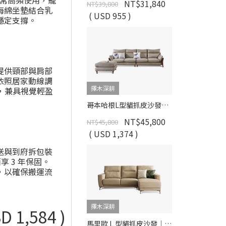
日常高頻使用，寵
NT$31,840
NT$39,800
海綿坐墊結合乳
( USD 955 )
穩定支撐。
提供頸部與肩部
依照居家動線調
擇木深耕
m，兼具視覺輕盈
哥本哈根L型貓抓皮沙發｜SGS貓抓皮×高彈力坐墊×移動式腳椅 – 擇木深耕
NT$45,800
NT$45,800
( USD 1,374 )
送與到府拆包裝
享 3 年保固。
，以確保搬運流
擇木深耕
D 1,584 )
馬里歐 L 型貓抓皮沙發｜比利時貓抓皮 × 移動式腳椅 × 防潑水耐刮 – 擇木深耕