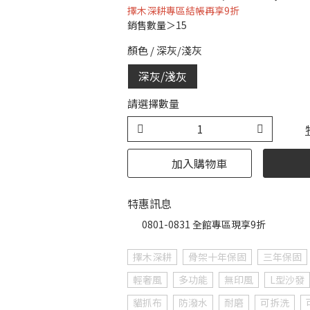
擇木深耕專區結帳再享9折
銷售數量＞15
顏色
/
深灰/淺灰
深灰/淺灰
請選擇數量
加入購物車
特惠訊息
0801-0831 全館專區現享9折
擇木深耕
骨架十年保固
三年保固
輕奢風
多功能
無印風
L型沙發
貓抓布
防潑水
耐磨
可拆洗