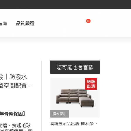
0
指南
品質嚴選
您可能也會喜歡
沙發｜防潑水
型空間配置 –
 年骨架保固】
擇木深耕
現場展示品出清-擇木深耕-喬堤L型貓抓皮收納沙發
、耐磨、抗起毛球