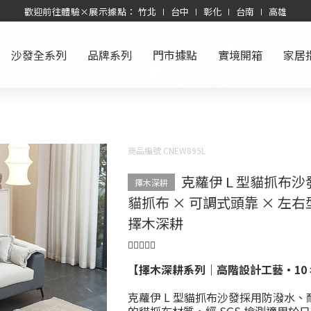
歡迎前往體驗×展示據點： 竹北 ∣ 台中 ∣ 彰化 ∣ 台南 ∣ 高雄
沙發全系列
品牌系列
門市據點
實境開箱
家居
商品編號 CNEW895L
克蘿伊 L 型貓抓布
擇木深耕
貓抓布 × 可調式頭靠 × 左右
擇木深耕
【擇木深耕系列｜高階設計工藝・10
克蘿伊 L 型貓抓布沙發採用防潑水