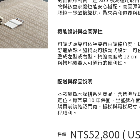
的貓抓布材質，經 SGS 檢測適用於
物與孩童家庭也能安心搭配。高回彈
膠粒＋聚酯棉靠枕，帶來柔和包覆與
機能設計與空間彈性
可調式頭靠可依坐姿自由調整角度，
舒適放鬆。腳椅為可移動式設計，可
整成左型或右型。椅腳高度約 12 c
與掃地機器人可通行的便利性。
配送與保固說明
本款屬擇木深耕系列商品，含標準配
定位。骨架享 10 年保固，坐墊與布面
購買前請確認門寬、樓梯與電梯尺寸
程順利。
NT$52,800
( US
售價