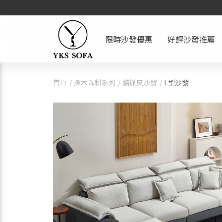
限時沙發優惠
好評沙發推薦
首頁
擇木深耕系列
貓抓皮沙發
L型沙發