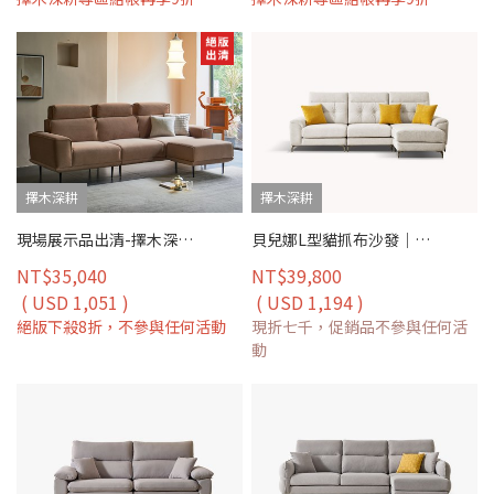
擇木深耕
擇木深耕
現場展示品出清-擇木深耕-馬德諾L型貓抓布沙發
貝兒娜L型貓抓布沙發｜耐磨防潑水 × 可拆洗布套 × 左右移動腳椅 – 擇木深耕
NT$35,040
NT$39,800
( USD 1,051 )
( USD 1,194 )
絕版下殺8折，不參與任何活動
現折七千，促銷品不參與任何活
動