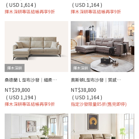
( USD 1,614 )
( USD 1,164 )
擇木深耕專區結帳再享9折
擇木深耕專區結帳再享9折
擇木深耕
擇木深耕
桑德蘭 L 型布沙發｜細柔亞麻機能布 × 高回彈海棉坐墊 × 十年骨架保固 – 擇木深耕系列
奧斯頓L型布沙發｜質感棉麻布 × 高密度彈力坐墊 × 穩固木質骨架 × 左右型–擇木深耕
NT$39,800
NT$38,800
( USD 1,194 )
( USD 1,164 )
擇木深耕專區結帳再享9折
指定沙發限量85折(售完即停)