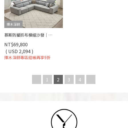
擇木深耕
慕斯防貓抓布模組沙發｜寵物家庭首選 × 可客製尺寸 – 擇木深耕
NT$69,800
( USD 2,094 )
擇木深耕專區結帳再享9折
1
2
3
4