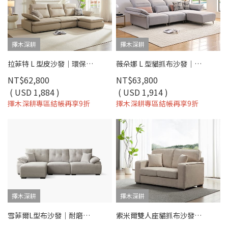
擇木深耕
擇木深耕
拉菲特 L 型皮沙發｜環保抗菌皮革 × 高密度彈力坐墊 × 十年骨架保固 – 擇木深耕系列
薇朵娜 L 型貓抓布沙發｜耐磨防潑水 × 高密度彈力坐墊 × 十年骨架保固 – 擇木深耕系列
NT$62,800
NT$63,800
( USD 1,884 )
( USD 1,914 )
擇木深耕專區結帳再享9折
擇木深耕專區結帳再享9折
擇木深耕
擇木深耕
雪菲爾L型布沙發｜耐磨防潑水 × 可拆洗布套 × 兩段式背靠 – 擇木深耕
索米爾雙人座貓抓布沙發（淺米咖）｜擇木深耕