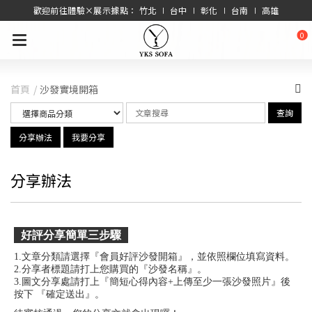
歡迎前往體驗×展示據點： 竹北 ∣ 台中 ∣ 彰化 ∣ 台南 ∣ 高雄
0
首頁
沙發實境開箱
查詢
分享辦法
我要分享
分享辦法
好評分享簡單三步驟
1.文章分類請選擇『會員好評沙發開箱』，並依照欄位填寫資料。
2.分享者標題請打上您購買的『沙發名稱』。
3.圖文分享處請打上『簡短心得內容+上傳至少一張沙發照片』後
按下 『確定送出』。