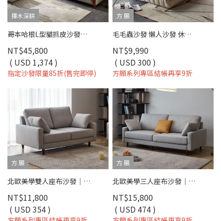
擇木深耕
方 願
哥本哈根L型貓抓皮沙發｜SGS貓抓皮×高彈力坐墊×移動式腳椅 – 擇木深耕
毛毛蟲沙發 懶人沙發 休閒椅(二色) - 方願系列
NT$45,800
NT$9,990
( USD 1,374 )
( USD 300 )
指定沙發限量85折(售完即停)
方願系列專區結帳再享9折
方 願
方 願
北歐美學雙人座布沙發｜科技布 × 獨立筒彈簧 × 可拆洗布套 – 方願系列
北歐美學三人座布沙發｜科技布 × 獨立筒彈簧 × 可拆洗布套 – 方願系列
NT$11,800
NT$15,800
( USD 354 )
( USD 474 )
方願系列專區結帳再享9折
方願系列專區結帳再享9折